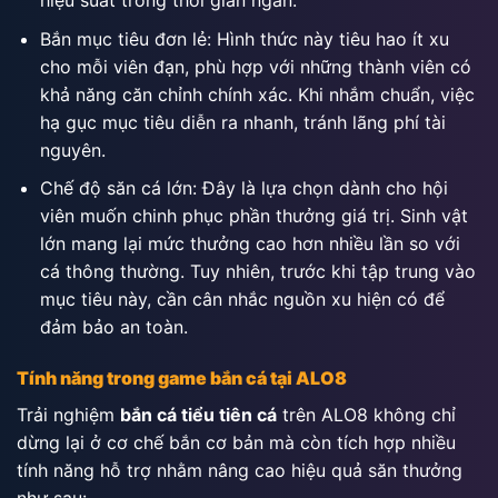
hiệu suất trong thời gian ngắn.
Bắn mục tiêu đơn lẻ: Hình thức này tiêu hao ít xu
cho mỗi viên đạn, phù hợp với những thành viên có
khả năng căn chỉnh chính xác. Khi nhắm chuẩn, việc
hạ gục mục tiêu diễn ra nhanh, tránh lãng phí tài
nguyên.
Chế độ săn cá lớn: Đây là lựa chọn dành cho hội
viên muốn chinh phục phần thưởng giá trị. Sinh vật
lớn mang lại mức thưởng cao hơn nhiều lần so với
cá thông thường. Tuy nhiên, trước khi tập trung vào
mục tiêu này, cần cân nhắc nguồn xu hiện có để
đảm bảo an toàn.
Tính năng trong game bắn cá tại ALO8
Trải nghiệm
bắn cá tiểu tiên cá
trên ALO8 không chỉ
dừng lại ở cơ chế bắn cơ bản mà còn tích hợp nhiều
tính năng hỗ trợ nhằm nâng cao hiệu quả săn thưởng