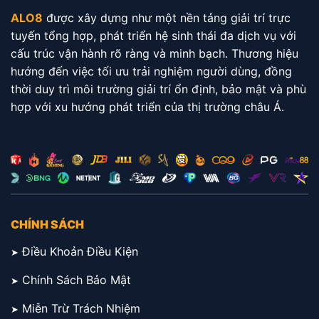
ALO8
được
xây
dựng
như
một
nền
tảng
giải
trí
trực
tuyến
tổng
hợp,
phát
triển
hệ
sinh
thái
đa
dịch
vụ
với
cấu
trúc
vận
hành
rõ
ràng
và
minh
bạch.
Thương
hiệu
hướng
đến
việc
tối
ưu
trải
nghiệm
người
dùng,
đồng
thời
duy
trì
môi
trường
giải
trí
ổn
định,
bảo
mật
và
phù
hợp
với
xu
hướng
phát
triển
của
thị
trường
châu
Á.
CHÍNH SÁCH
Điều Khoản Điều Kiện
Chính Sách Bảo Mật
Miễn Trừ Trách Nhiệm