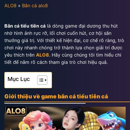
ALO8
»
Bắn cá alo8
Bắn cá tiểu tiên cá
là dòng game đại dương thu hút
nhờ hình ảnh rực rỡ, lối chơi cuốn hút, cơ hội săn
thưởng giá trị. Với thiết kế hiện đại, cơ chế rõ ràng, trò
chơi này nhanh chóng trở thành lựa chọn giải trí được
yêu thích trên
ALO8
. Hãy cùng chúng tôi tìm hiểu chi
tiết để nắm rõ cách tham gia trò chơi hiệu quả.
Mục Lục
Giới thiệu về game bắn cá tiểu tiên cá