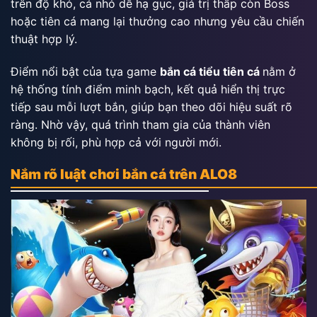
trên độ khó, cá nhỏ dễ hạ gục, giá trị thấp còn Boss
hoặc tiên cá mang lại thưởng cao nhưng yêu cầu chiến
thuật hợp lý.
Điểm nổi bật của tựa game
bắn cá tiểu tiên cá
nằm ở
hệ thống tính điểm minh bạch, kết quả hiển thị trực
tiếp sau mỗi lượt bắn, giúp bạn theo dõi hiệu suất rõ
ràng. Nhờ vậy, quá trình tham gia của thành viên
không bị rối, phù hợp cả với người mới.
Nắm rõ luật chơi bắn cá trên ALO8