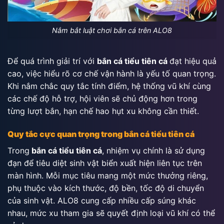
Nắm bắt luật chơi bắn cá trên ALO8
Để quá trình giải trí với
bắn cá tiểu tiên cá
đạt hiệu quả
cao, việc hiểu rõ cơ chế vận hành là yếu tố quan trọng.
Khi nắm chắc quy tắc tính điểm, hệ thống vũ khí cùng
các chế độ hỗ trợ, hội viên sẽ chủ động hơn trong
từng lượt bắn, hạn chế hao hụt xu không cần thiết.
Quy tắc cực quan trọng trong bắn cá tiểu tiên cá
Trong
bắn cá tiểu tiên cá
, nhiệm vụ chính là sử dụng
đạn để tiêu diệt sinh vật biển xuất hiện liên tục trên
màn hình. Mỗi mục tiêu mang một mức thưởng riêng,
phụ thuộc vào kích thước, độ bền, tốc độ di chuyển
của sinh vật. ALO8 cung cấp nhiều cấp súng khác
nhau, mức xu tham gia sẽ quyết định loại vũ khí có thể