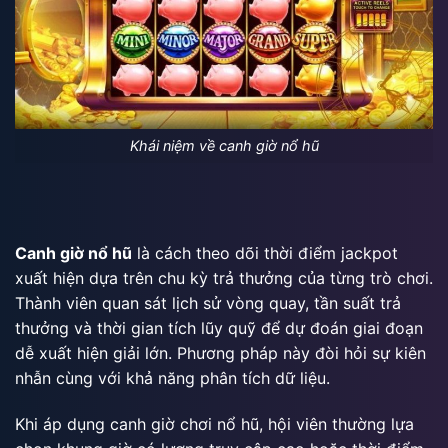
Khái niệm về canh giờ nổ hũ
Canh giờ nổ hũ
là cách theo dõi thời điểm jackpot
xuất hiện dựa trên chu kỳ trả thưởng của từng trò chơi.
Thành viên quan sát lịch sử vòng quay, tần suất trả
thưởng và thời gian tích lũy quỹ để dự đoán giai đoạn
dễ xuất hiện giải lớn. Phương pháp này đòi hỏi sự kiên
nhẫn cùng với khả năng phân tích dữ liệu.
Khi áp dụng canh giờ chơi nổ hũ, hội viên thường lựa