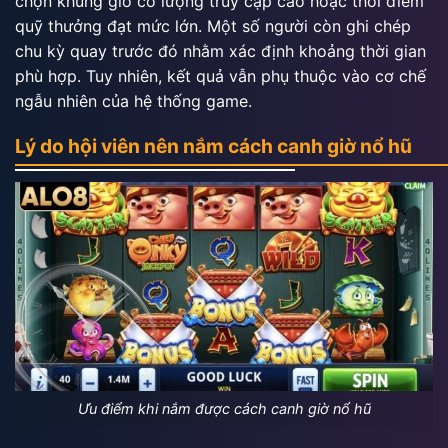
chọn khung giờ có lượng truy cập cao hoặc thời điểm
quỹ thưởng đạt mức lớn. Một số người còn ghi chép
chu kỳ quay trước đó nhằm xác định khoảng thời gian
phù hợp. Tuy nhiên, kết quả vẫn phụ thuộc vào cơ chế
ngẫu nhiên của hệ thống game.
Lý do hội viên nên nắm cách canh giờ nổ hũ
Ưu điểm khi nắm được cách canh giờ nổ hũ