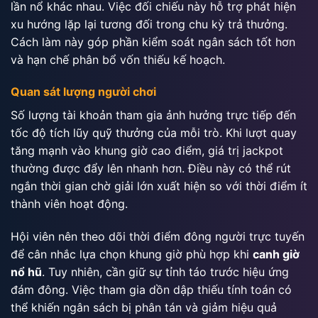
lần nổ khác nhau. Việc đối chiếu này hỗ trợ phát hiện
xu hướng lặp lại tương đối trong chu kỳ trả thưởng.
Cách làm này góp phần kiểm soát ngân sách tốt hơn
và hạn chế phân bổ vốn thiếu kế hoạch.
Quan sát lượng người chơi
Số lượng tài khoản tham gia ảnh hưởng trực tiếp đến
tốc độ tích lũy quỹ thưởng của mỗi trò. Khi lượt quay
tăng mạnh vào khung giờ cao điểm, giá trị jackpot
thường được đẩy lên nhanh hơn. Điều này có thể rút
ngắn thời gian chờ giải lớn xuất hiện so với thời điểm ít
thành viên hoạt động.
Hội viên nên theo dõi thời điểm đông người trực tuyến
để cân nhắc lựa chọn khung giờ phù hợp khi
canh giờ
nổ hũ
. Tuy nhiên, cần giữ sự tỉnh táo trước hiệu ứng
đám đông. Việc tham gia dồn dập thiếu tính toán có
thể khiến ngân sách bị phân tán và giảm hiệu quả