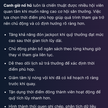
Canh giờ nổ hũ
luôn là chiến thuật được nhiều hội viên
quan tâm khi muốn nâng cao cơ hội săn thưởng. Việc
lựa chọn thời điểm phù hợp giúp quá trình tham gia trở
nên chủ động và có định hướng rõ ràng hơn.
Tăng khả năng đón jackpot khi quỹ thưởng đạt mức
cao sau thời gian tích lũy dài.
Chủ động phân bổ ngân sách theo từng khung giờ
thay vì tham gia liên tục.
Dễ theo dõi lịch sử trả thưởng để xác định thời
điểm phù hợp.
Giảm tâm lý nóng vội khi đã có kế hoạch rõ ràng
trước khi quay.
Tận dụng thời điểm đông thành viên hoạt động để
quỹ tích lũy nhanh hơn.
Hình thành thói quen ghi chép, phân tích dữ liệu