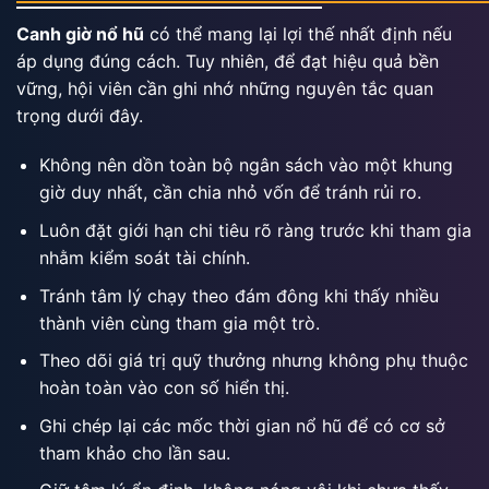
Canh giờ nổ hũ
có thể mang lại lợi thế nhất định nếu
áp dụng đúng cách. Tuy nhiên, để đạt hiệu quả bền
vững, hội viên cần ghi nhớ những nguyên tắc quan
trọng dưới đây.
Không nên dồn toàn bộ ngân sách vào một khung
giờ duy nhất, cần chia nhỏ vốn để tránh rủi ro.
Luôn đặt giới hạn chi tiêu rõ ràng trước khi tham gia
nhằm kiểm soát tài chính.
Tránh tâm lý chạy theo đám đông khi thấy nhiều
thành viên cùng tham gia một trò.
Theo dõi giá trị quỹ thưởng nhưng không phụ thuộc
hoàn toàn vào con số hiển thị.
Ghi chép lại các mốc thời gian nổ hũ để có cơ sở
tham khảo cho lần sau.