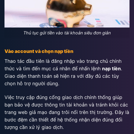
Thủ tục gửi tiền vào tài khoản siêu đơn giản
Vào account và chọn nạp tiền
Thao tác đầu tiên là đăng nhập vào trang chủ chính
thức và tìm đến mục cá nhân để nhấn lệnh
nạp tiền
.
Giao diện thanh toán sẽ hiện ra với đầy đủ các tùy
chọn hỗ trợ người dùng.
Việc truy cập đúng cổng giao dịch chính thống giúp
bạn bảo vệ được thông tin tài khoản và tránh khỏi các
trang web giả mạo đang trôi nổi trên thị trường. Đây là
bước đệm cần thiết để hệ thống nhận diện đúng đối
tượng cần xử lý giao dịch.