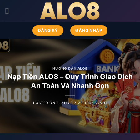
Skip
to
content
ĐĂNG KÝ
ĐĂNG NHẬP
HƯỚNG DẪN ALO8
Nạp Tiền ALO8 – Quy Trình Giao Dịch
An Toàn Và Nhanh Gọn
POSTED ON
THÁNG 3 7, 2026
BY
ADMIN