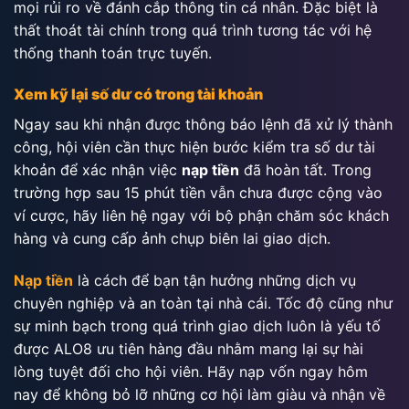
mọi rủi ro về đánh cắp thông tin cá nhân. Đặc biệt là
thất thoát tài chính trong quá trình tương tác với hệ
thống thanh toán trực tuyến.
Xem kỹ lại số dư có trong tài khoản
Ngay sau khi nhận được thông báo lệnh đã xử lý thành
công, hội viên cần thực hiện bước kiểm tra số dư tài
khoản để xác nhận việc
nạp tiền
đã hoàn tất. Trong
trường hợp sau 15 phút tiền vẫn chưa được cộng vào
ví cược, hãy liên hệ ngay với bộ phận chăm sóc khách
hàng và cung cấp ảnh chụp biên lai giao dịch.
Nạp tiền
là cách để bạn tận hưởng những dịch vụ
chuyên nghiệp và an toàn tại nhà cái. Tốc độ cũng như
sự minh bạch trong quá trình giao dịch luôn là yếu tố
được ALO8 ưu tiên hàng đầu nhằm mang lại sự hài
lòng tuyệt đối cho hội viên. Hãy nạp vốn ngay hôm
nay để không bỏ lỡ những cơ hội làm giàu và nhận về