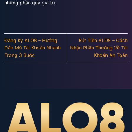
những phần quà giá trị.
Đăng Ký ALO8 – Hướng
Rút Tiền ALO8 – Cách
Dẫn Mở Tài Khoản Nhanh
Nhận Phần Thưởng Về Tài
Trong 3 Bước
Khoản An Toàn