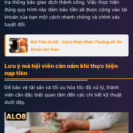
tra thông báo giao dịch thành công. Việc thực hiện
đúng quy trình này đảm bảo tiền sẽ được cộng vào tài
khoản của bạn một cách nhanh chóng và chính xác
tuyệt đối.
Rút Tiền ALO8 – Cách Nhận Phần Thưởng Về Tài
Khoản An Toàn
Lưu ý mà hội viên cần nắm khi thực hiện
nạp tiền
Để bảo vệ tài sản và tối ưu hóa tốc độ xử lý, thành
viên cần đặc biệt quan tâm đến các chi tiết kỹ thuật
dưới đây.