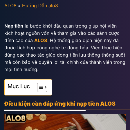
ALO8
»
Hướng Dẫn alo8
Nạp tiền
là bước khởi đầu quan trọng giúp hội viên
kích hoạt nguồn vốn và tham gia vào các sảnh cược
đỉnh cao của
ALO8
. Hệ thống giao dịch hiện nay đã
được tích hợp công nghệ tự động hóa. Việc thực hiện
đúng các thao tác giúp dòng tiền lưu thông thông suốt
mà còn bảo vệ quyền lợi tài chính của thành viên trong
mọi tình huống.
Mục Lục
Điều kiện cần đáp ứng khi nạp tiền ALO8