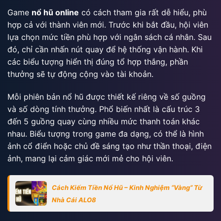
Game
nổ hũ online
có cách tham gia rất dễ hiểu, phù
hợp cả với thành viên mới. Trước khi bắt đầu, hội viên
lựa chọn mức tiền phù hợp với ngân sách cá nhân. Sau
đó, chỉ cần nhấn nút quay để hệ thống vận hành. Khi
các biểu tượng hiển thị đúng tổ hợp thắng, phần
thưởng sẽ tự động cộng vào tài khoản.
Mỗi phiên bản nổ hũ được thiết kế riêng về số guồng
và số dòng tính thưởng. Phổ biến nhất là cấu trúc 3
đến 5 guồng quay cùng nhiều mức thanh toán khác
nhau. Biểu tượng trong game đa dạng, có thể là hình
ảnh cổ điển hoặc chủ đề sáng tạo như thần thoại, điện
ảnh, mang lại cảm giác mới mẻ cho hội viên.
Cách Kiếm Tiền Nổ Hũ – Kinh Nghiệm “Vàng” Từ
Nhà Cái ALO8