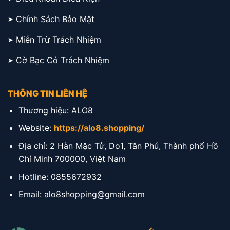
Chính Sách Bảo Mật
Miễn Trừ Trách Nhiệm
Cờ Bạc Có Trách Nhiệm
THÔNG TIN LIÊN HỆ
Thương hiệu: ALO8
Website:
https://alo8.shopping/
Địa chỉ: 2 Hàn Mặc Tử, Do1, Tân Phú, Thành phố Hồ
Chí Minh 700000, Việt Nam
Hotline: 0855672932
Email:
alo8shopping@gmail.com