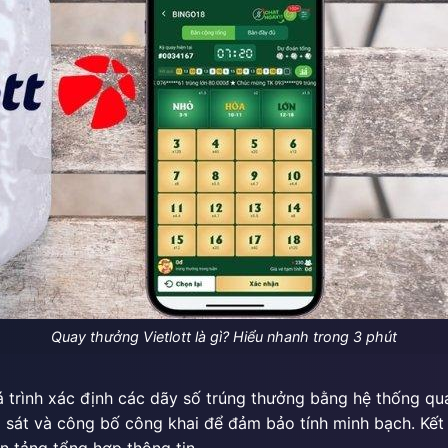
Quay thưởng Vietlott là gì? Hiểu nhanh trong 3 phút
á trình xác định các dãy số trúng thưởng bằng hệ thống qua
 sát và công bố công khai để đảm bảo tính minh bạch. Kết
n tảng tổng hợp thông tin.