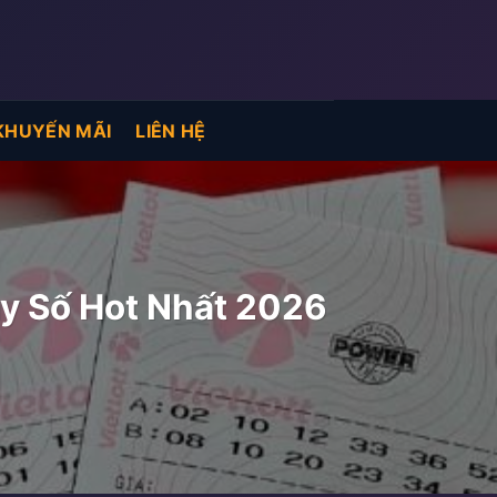
KHUYẾN MÃI
LIÊN HỆ
y Số Hot Nhất 2026