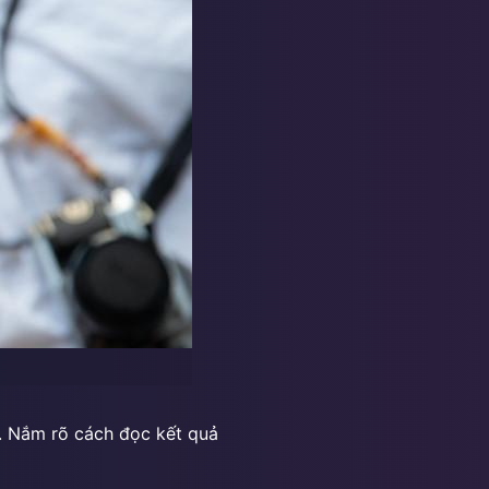
u. Nắm rõ cách đọc kết quả