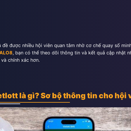
ủ đề được nhiều hội viên quan tâm nhờ cơ chế quay số minh
ALO8
, bạn có thể theo dõi thông tin và kết quả cập nhật n
 và chính xác hơn.
lott là gì? Sơ bộ thông tin cho hội 