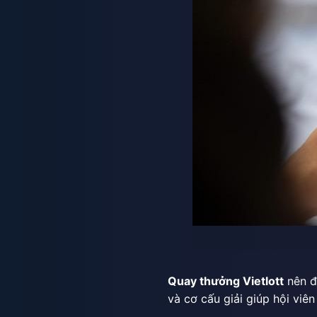
Quay thưởng Vietlott
nên đư
và cơ cấu giải giúp hội viên