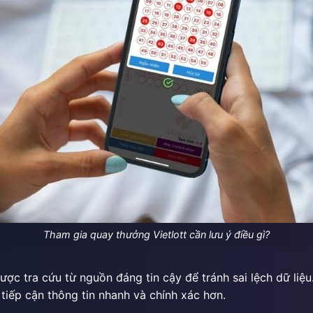
Tham gia quay thưởng Vietlott cần lưu ý điều gì?
ợc tra cứu từ nguồn đáng tin cậy để tránh sai lệch dữ liệ
 tiếp cận thông tin nhanh và chính xác hơn.