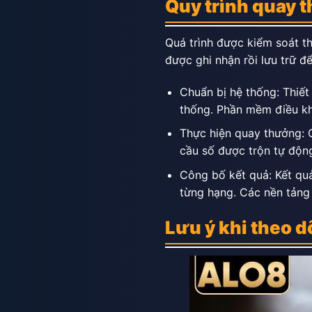
Quy trình quay t
Quá trình được kiểm soát th
được ghi nhận rồi lưu trữ đ
Chuẩn bị hệ thống: Thiết
thống. Phần mềm điều kh
Thực hiện quay thưởng: Q
cầu số được trộn tự động,
Công bố kết quả: Kết quả
từng hạng. Các nền tảng 
Lưu ý khi theo d